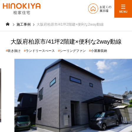
お近くの
展示場
MENU
施工事例
大阪府柏原市/41坪2階建×便利な2way動線
大阪府柏原市/41坪2階建×便利な2way動線
#
吹き抜け
#
ランドリースぺース
#
シーリングファン
#
小屋裏収納