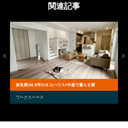
関連記事


奈良県/36.5坪のネコハウス×中庭で暮らす家
奈
家
ワークスペース
吹