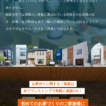
た…」
「思っていたより使いにくい…」と
後悔なさる方も少なく
ありません。
桧家住宅では
実際のご家族に選ばれている間取りや
お部屋の広
さ・設備・生活動線を
見て・触って確認していただけるよう
リア
ルサイズなモデルハウスを
ご用意しております。
お家作りに関するご相談は
全てワンストップで気軽に相談OK！
初めてのお家づくりのご家族様に