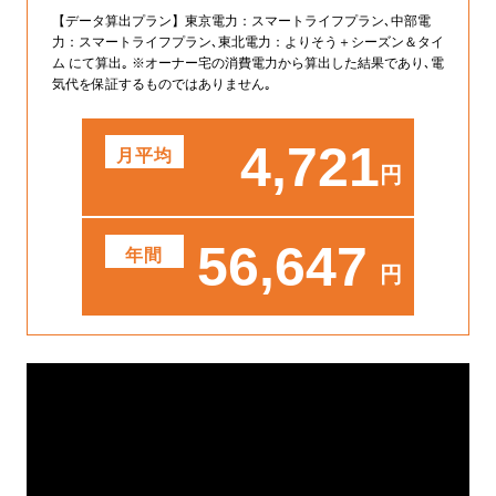
【データ算出プラン】東京電力：スマートライフプラン､中部電
力：スマートライフプラン､東北電力：よりそう＋シーズン＆タイ
ム にて算出｡ ※オーナー宅の消費電力から算出した結果であり､電
気代を保証するものではありません｡
4
,
721
月平均
円
56
,
647
年間
円