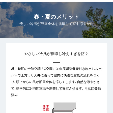
春・夏のメリット
優しい冷風が部屋全体を循環して家中涼やかに
やさしい冷風が循環し冷えすぎを防ぐ
暑い時期の全館空調「Z空調」は角度調整機能付き吹出しルー
バーで上方より天井に沿って室内に快適な空気の流れをつく
り､頭上からの風が部屋全体を涼しくします｡自然な涼やかさ
で､効率的に24時間室温を調整して安定させます｡ ※意匠登録
済み