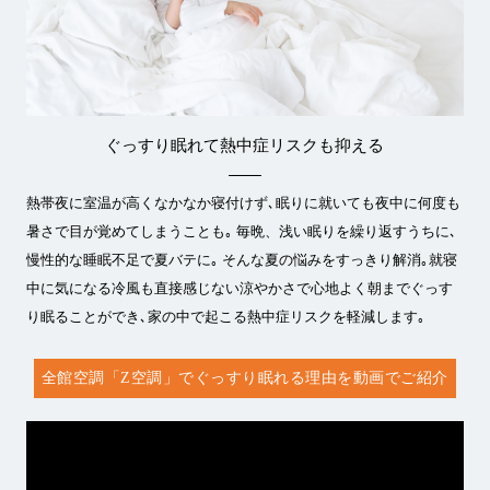
ぐっすり眠れて
熱中症リスクも抑える
熱帯夜に室温が高くなかなか寝付けず､眠りに就いても夜中に何度も
暑さで目が覚めてしまうことも｡ 毎晩、浅い眠りを繰り返すうちに､
慢性的な睡眠不足で夏バテに｡ そんな夏の悩みをすっきり解消｡就寝
中に気になる冷風も直接感じない涼やかさで心地よく朝までぐっす
り眠ることができ､家の中で起こる熱中症リスクを軽減します｡
全館空調「Z空調」でぐっすり眠れる理由を動画でご紹介