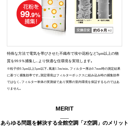
特殊な方法で電気を帯びさせた不織布で埃や花粉など5μm以上の物
質を99.9％捕集し､より快適な住環境を実現します｡
※粒子径0.3μm以上5μm以下､風速1.5m/min､フィルター厚み0.7mm時の測定結果
に基づく捕集効率です｡測定環境はフィルターボックスに組み込み時の捕集効率
ではなく､フィルター単体の実測値であり実際の室内環境を保証するものではあ
りません｡
MERIT
あらゆる問題を解決する全館空調「Z空調」のメリット