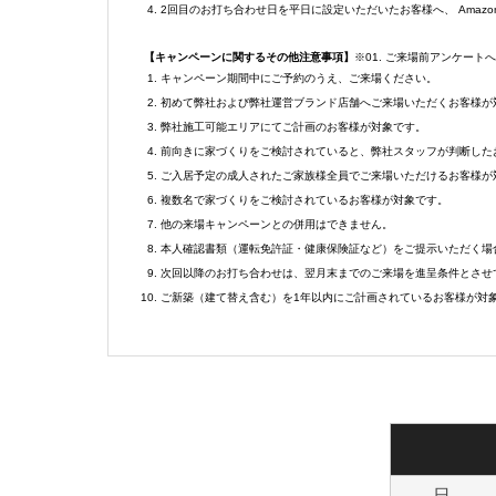
2回目のお打ち合わせ日を平日に設定いただいたお客様へ、 Amaz
【キャンペーンに関するその他注意事項】
※01. ご来場前アンケー
キャンペーン期間中にご予約のうえ、ご来場ください。
初めて弊社および弊社運営ブランド店舗へご来場いただくお客様が
弊社施工可能エリアにてご計画のお客様が対象です。
前向きに家づくりをご検討されていると、弊社スタッフが判断した
ご入居予定の成人されたご家族様全員でご来場いただけるお客様が
複数名で家づくりをご検討されているお客様が対象です。
他の来場キャンペーンとの併用はできません。
本人確認書類（運転免許証・健康保険証など）をご提示いただく場
次回以降のお打ち合わせは、翌月末までのご来場を進呈条件とさせ
ご新築（建て替え含む）を1年以内にご計画されているお客様が対