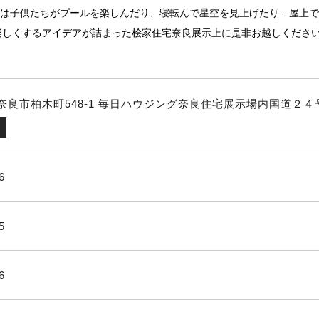
には子供たちがプールを楽しんだり、寝転んで星空を見上げたり…屋上
楽しくするアイデアが詰まった桧家住宅奈良展示上に是非お越しくださ
031 奈良市柏木町548-1 毎日ハウジング奈良住宅展示場内国
6
5
6