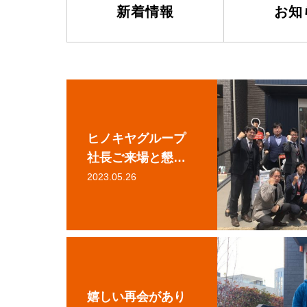
新着情報
お知
ヒノキヤグループ
社長ご来場と懇親
会
2023.05.26
嬉しい再会があり