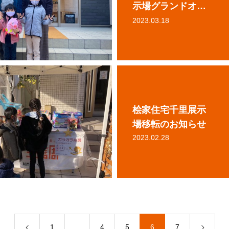
示場グランドオー
プン
2023.03.18
桧家住宅千里展示
場移転のお知らせ
2023.02.28
1
…
4
5
6
7